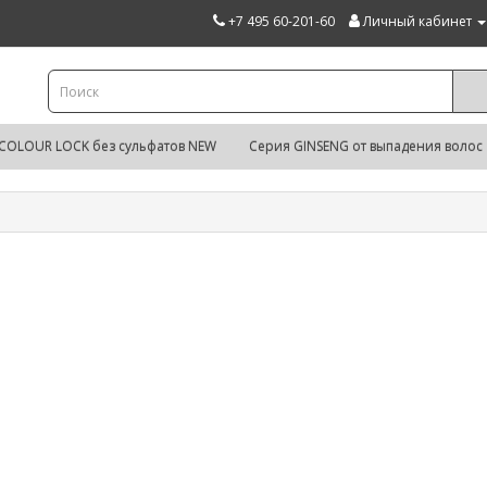
+7 495 60-201-60
Личный кабинет
COLOUR LOCK без сульфатов NEW
Серия GINSENG от выпадения волос