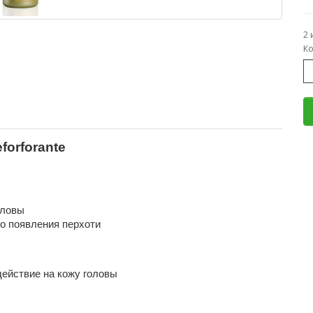
2 
Ко
orforante 
оловы
о появления перхоти
ействие на кожу головы