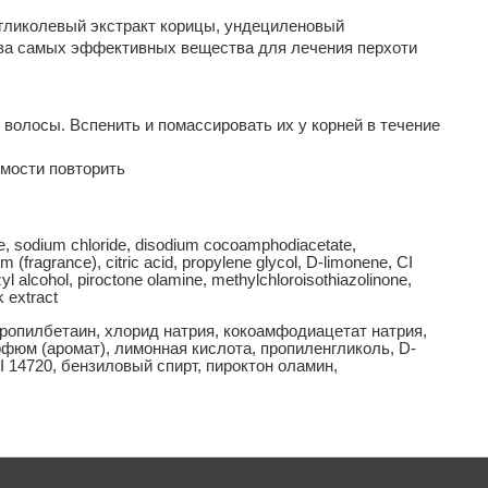
гликолевый экстракт корицы, ундециленовый 
два самых эффективных вещества для лечения перхоти
 волосы. Вспенить и помассировать их у корней в течение 
имости повторить
ne, sodium chloride, disodium cocoamphodiacetate, 
fragrance), citric acid, propylene glycol, D-limonene, CI 
 alcohol, piroctone olamine, methylchloroisothiazolinone, 
 extract
ропилбетаин, хлорид натрия, кокоамфодиацетат натрия, 
юм (аромат), лимонная кислота, пропиленгликоль, D-
CI 14720, бензиловый спирт, пироктон оламин, 