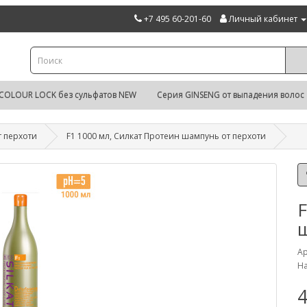
+7 495 60-201-60
Личный кабинет
COLOUR LOCK без сульфатов NEW
Серия GINSENG от выпадения волос
 перхоти
F1 1000 мл, Силкат Протеин шампунь от перхоти
F
Ар
На
4