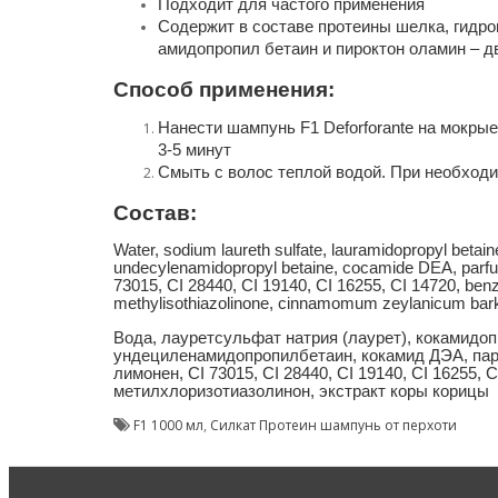
Подходит для частого применения
Содержит в составе протеины шелка, гидро
амидопропил бетаин и пироктон оламин – 
Способ применения:
Нанести шампунь F1 Deforforante на мокрые
3-5 минут
Смыть с волос теплой водой. При необход
Состав:
Water, sodium laureth sulfate, lauramidopropyl betai
undecylenamidopropyl betaine, cocamide DEA, parfum (
73015, CI 28440, CI 19140, CI 16255, CI 14720, benzyl
methylisothiazolinone, cinnamomum zeylanicum bark
Вода, лауретсульфат натрия (лаурет), кокамидоп
ундециленамидопропилбетаин, кокамид ДЭА, парф
лимонен, CI 73015, CI 28440, CI 19140, CI 16255, 
метилхлоризотиазолинон, экстракт коры корицы
F1 1000 мл
, 
Силкат Протеин шампунь от перхоти